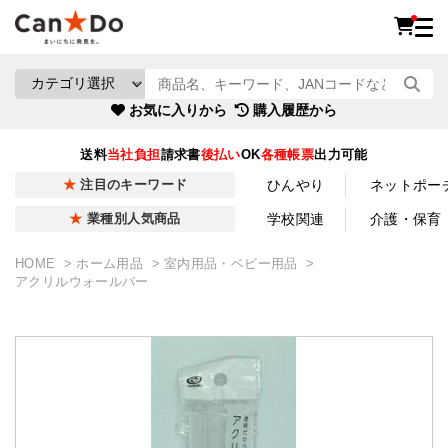
お気に入りから
購入履歴から
送料
当社負担
請求書
後払い
OK
各種帳票
出力可能
ひんやり
ネットポー
注目のキーワード
学校関連
介護・保育
業種別人気商品
HOME
ホーム用品
室内用品・ベビー用品
アクリルウォールバー