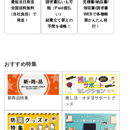
最短当日発送
請求書払いも可
見積書/納品書/
全国送料無料
能（Paid後払
領収書/請求書
（当社負担）で
い）
WEBで各種帳
発送！
経費立て替えの
票かんたん発
手間を省略！
行！
おすすめ特集
推し活・オタ活サポートグ
新商品特集
ッズ