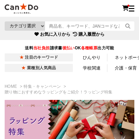
お気に入りから
購入履歴から
送料
当社負担
請求書
後払い
OK
各種帳票
出力可能
ひんやり
ネットポー
注目のキーワード
学校関連
介護・保育
業種別人気商品
HOME
特集・キャンペーン
贈り物におすすめなラッピングをご紹介！ラッピング特集