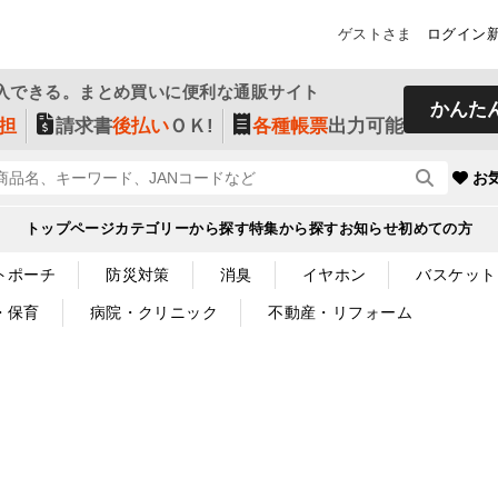
ゲストさま
ログイン
入できる。まとめ買いに便利な通販サイト
かんた
担
請求書
後払い
ＯＫ!
各種帳票
出力可能
お
トップページ
カテゴリーから探す
特集から探す
お知らせ
初めての方
トポーチ
防災対策
消臭
イヤホン
バスケット
・保育
病院・クリニック
不動産・リフォーム