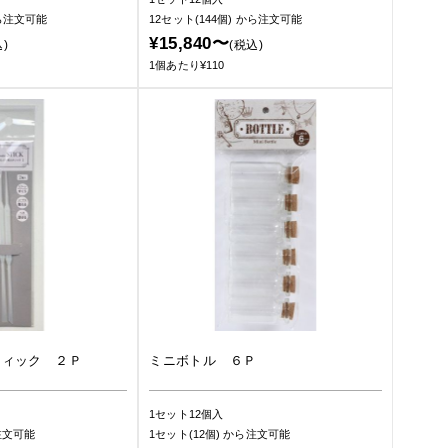
ら注文可能
12セット(144個)
から注文可能
¥15,840〜
)
(税込)
1個あたり¥110
ティック ２Ｐ
ミニボトル ６Ｐ
1セット12個入
注文可能
1セット(12個)
から注文可能