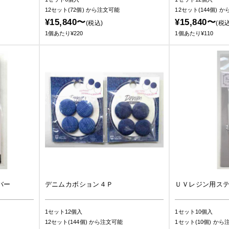
12セット(72個)
から注文可能
12セット(144個)
か
¥15,840〜
¥15,840〜
(税込)
(税込
1個あたり¥220
1個あたり¥110
バー
デニムカボション４Ｐ
ＵＶレジン用ス
1セット12個入
1セット10個入
12セット(144個)
から注文可能
1セット(10個)
から