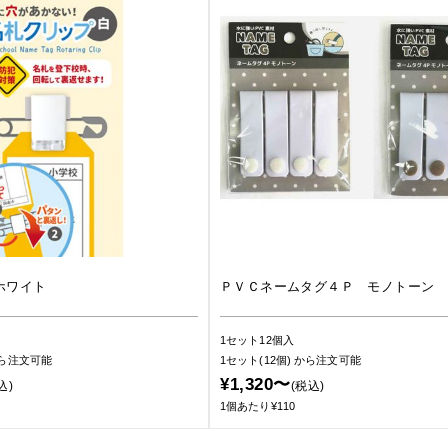
ホワイト
ＰＶＣネームタグ４Ｐ モノトーン
1セット12個入
ら注文可能
1セット(12個)
から注文可能
¥1,320〜
込)
(税込)
1個あたり¥110