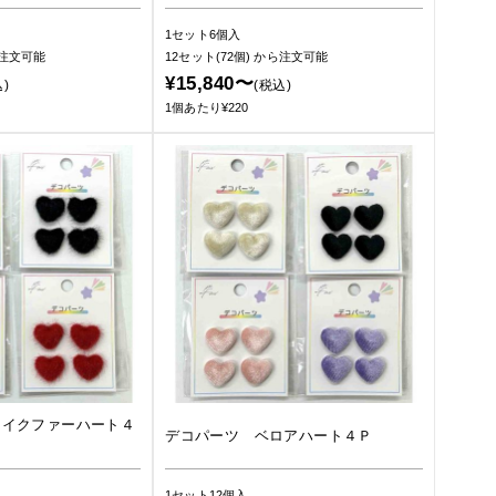
1セット6個入
注文可能
12セット(72個)
から注文可能
¥15,840〜
)
(税込)
1個あたり¥220
ェイクファーハート４
デコパーツ ベロアハート４Ｐ
1セット12個入