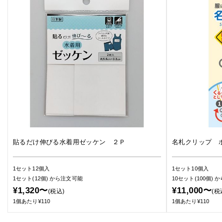
貼るだけ伸びる水着用ゼッケン ２Ｐ
名札クリップ 
1セット12個入
1セット10個入
1セット(12個)
から注文可能
10セット(100個)
か
¥1,320〜
¥11,000〜
(税込)
(税
1個あたり¥110
1個あたり¥110