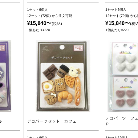
1セット6個入
1セット6個入
12セット(72個)
から注文可能
12セット(72個)
から
¥15,840〜
¥15,840〜
(税込)
(税込
1個あたり¥220
1個あたり¥220
デコパーツ フ
ル
デコパーツセット カフェ
Ｐ
1セット6個入
1セット12個入