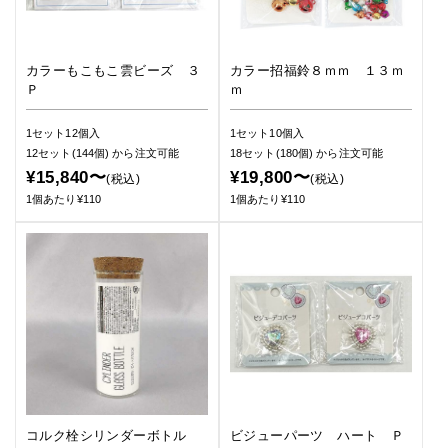
カラーもこもこ雲ビーズ ３
カラー招福鈴８ｍｍ １３ｍ
Ｐ
ｍ
1セット12個入
1セット10個入
12セット(144個)
から注文可能
18セット(180個)
から注文可能
¥15,840〜
¥19,800〜
(税込)
(税込)
1個あたり¥110
1個あたり¥110
コルク栓シリンダーボトル
ビジューパーツ ハート Ｐ