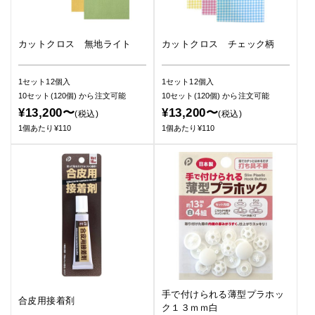
カットクロス 無地ライト
カットクロス チェック柄
1セット12個入
1セット12個入
10セット(120個)
から注文可能
10セット(120個)
から注文可能
¥13,200〜
¥13,200〜
(税込)
(税込)
1個あたり¥110
1個あたり¥110
手で付けられる薄型プラホッ
合皮用接着剤
ク１３ｍｍ白