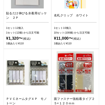
貼るだけ伸びる水着用ゼッケ
名札クリップ ホワイト
ン ２Ｐ
1セット12個入
1セット10個入
1セット(12個)
から注文可能
10セット(100個)
から注文可能
¥1,320〜
¥11,000〜
(税込)
(税込)
1個あたり¥110
1個あたり¥110
ＰＶＣネームタグ４Ｐ モノ
面ファスナー強粘着タイプ２
トーン
５×１２０ｍｍ