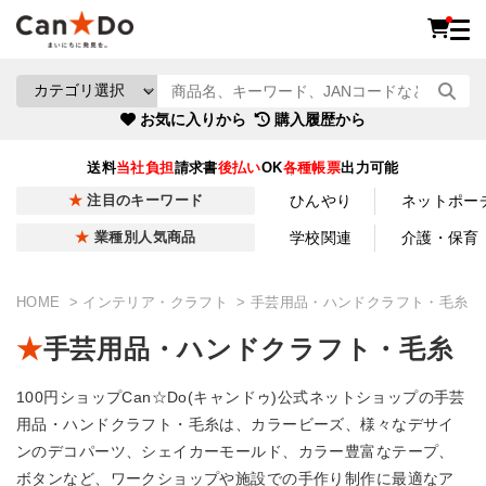
お気に入りから
購入履歴から
送料
当社負担
請求書
後払い
OK
各種帳票
出力可能
ひんやり
ネットポー
注目のキーワード
学校関連
介護・保育
業種別人気商品
HOME
インテリア・クラフト
手芸用品・ハンドクラフト・毛糸
手芸用品・ハンドクラフト・毛糸
100円ショップCan☆Do(キャンドゥ)公式ネットショップの手芸
用品・ハンドクラフト・毛糸は、カラービーズ、様々なデサイ
ンのデコパーツ、シェイカーモールド、カラー豊富なテープ、
ボタンなど、ワークショップや施設での手作り制作に最適なア