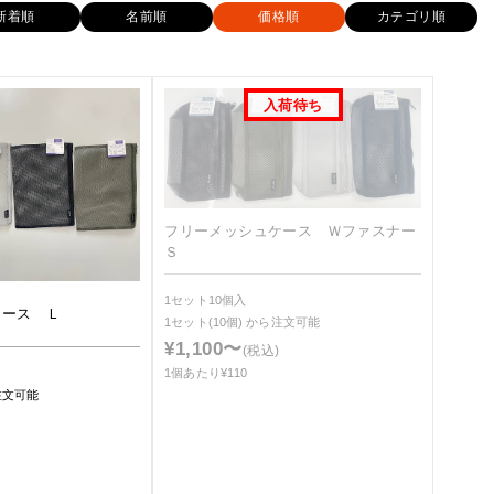
新着順
名前順
価格順
カテゴリ順
フリーメッシュケース Ｗファスナー
Ｓ
1セット10個入
ケース Ｌ
1セット(10個)
から注文可能
¥1,100〜
(税込)
1個あたり¥110
注文可能