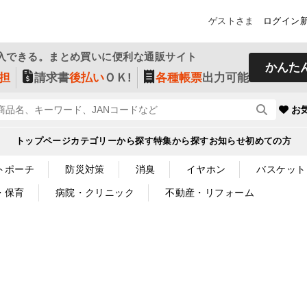
ゲストさま
ログイン
入できる。まとめ買いに便利な通販サイト
かんた
担
請求書
後払い
ＯＫ!
各種帳票
出力可能
お
トップページ
カテゴリーから探す
特集から探す
お知らせ
初めての方
トポーチ
防災対策
消臭
イヤホン
バスケット
・保育
病院・クリニック
不動産・リフォーム