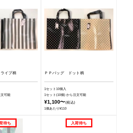
トライプ柄
ＰＰバッグ ドット柄
1セット10個入
注文可能
1セット(10個)
から注文可能
¥1,100〜
(税込)
1個あたり¥110