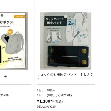
リュックのヒモ固定バンド ＢＬＡＣ
ト 大
Ｋ
1セット10個入
注文可能
1セット(10個)
から注文可能
¥1,100〜
(税込)
1個あたり¥110