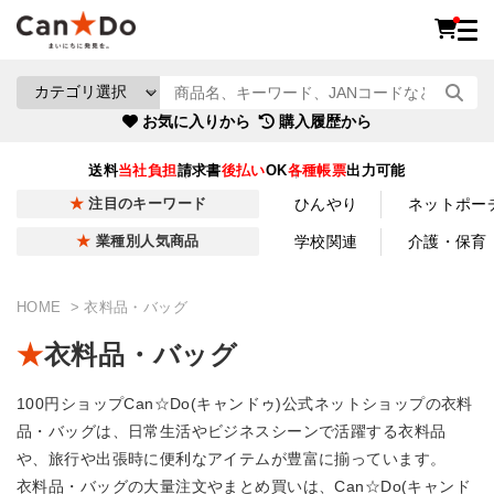
お気に入りから
購入履歴から
送料
当社負担
請求書
後払い
OK
各種帳票
出力可能
ひんやり
ネットポー
注目のキーワード
学校関連
介護・保育
業種別人気商品
HOME
衣料品・バッグ
衣料品・バッグ
100円ショップCan☆Do(キャンドゥ)公式ネットショップの衣料
品・バッグは、日常生活やビジネスシーンで活躍する衣料品
や、旅行や出張時に便利なアイテムが豊富に揃っています。
衣料品・バッグの大量注文やまとめ買いは、Can☆Do(キャンド