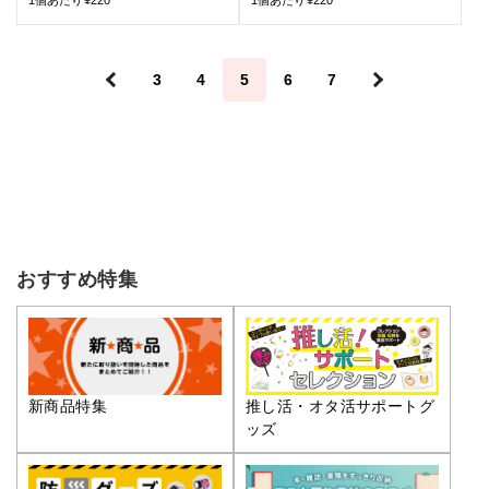
1個あたり¥220
1個あたり¥220
＜
3
4
5
6
7
＞
おすすめ特集
推し活・オタ活サポートグ
新商品特集
ッズ