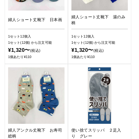
婦人ショート丈靴下 湯のみ
婦人ショート丈靴下 日本画
柄
1セット12個入
1セット12個入
1セット(12個)
から注文可能
1セット(12個)
から注文可能
¥1,320〜
¥1,320〜
(税込)
(税込)
1個あたり¥110
1個あたり¥110
婦人アンクル丈靴下 お寿司
使い捨てスリッパ ２足入
総柄
り グレー