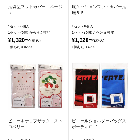
足袋型フットカバー ベージ
底クッションフットカバー足
ュ
底ＢＥ
1セット6個入
1セット6個入
1セット(6個)
から注文可能
1セット(6個)
から注文可能
¥1,320〜
¥1,320〜
(税込)
(税込)
1個あたり¥220
1個あたり¥220
ビニールナップサック スト
ビニールショルダーバッグス
ロベリー
ポーティロゴ