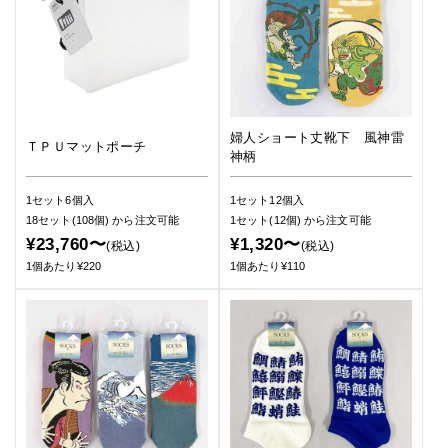
婦人ショート丈靴下 風神雷
ＴＰＵマットポーチ
神柄
1セット6個入
1セット12個入
18セット(108個)
から注文可能
1セット(12個)
から注文可能
¥23,760〜
¥1,320〜
(税込)
(税込)
1個あたり¥220
1個あたり¥110