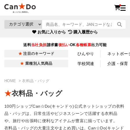
お気に入りから
購入履歴から
送料
当社負担
請求書
後払い
OK
各種帳票
出力可能
ひんやり
ネットポー
注目のキーワード
学校関連
介護・保育
業種別人気商品
HOME
衣料品・バッグ
衣料品・バッグ
100円ショップCan☆Do(キャンドゥ)公式ネットショップの衣料
品・バッグは、日常生活やビジネスシーンで活躍する衣料品
や、旅行や出張時に便利なアイテムが豊富に揃っています。
衣料品・バッグの大量注文やまとめ買いは、Can☆Do(キャンド