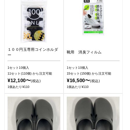
１００円玉専用コインホルダ
靴用 消臭フィルム
ー
1セット10個入
1セット10個入
11セット(110個)
から注文可能
15セット(150個)
から注文可能
¥12,100〜
¥16,500〜
(税込)
(税込)
1個あたり¥110
1個あたり¥110