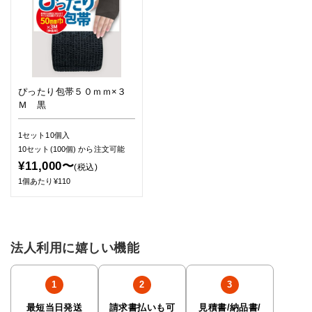
ぴったり包帯５０ｍｍ×３
Ｍ 黒
1セット10個入
10セット(100個)
から注文可能
¥11,000〜
(税込)
1個あたり¥110
法人利用に嬉しい機能
最短当日発送
請求書払いも可
見積書/納品書/