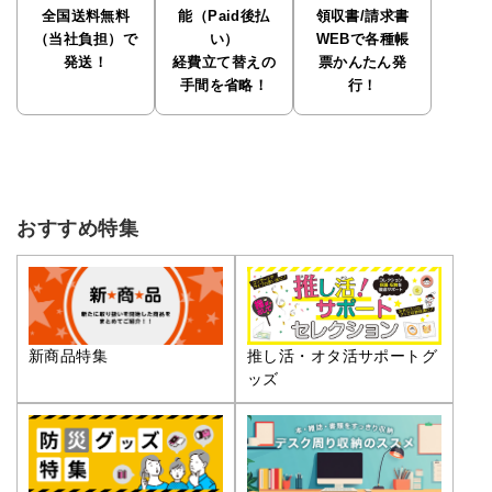
全国送料無料
能（Paid後払
領収書/請求書
（当社負担）で
い）
WEBで各種帳
発送！
経費立て替えの
票かんたん発
手間を省略！
行！
おすすめ特集
推し活・オタ活サポートグ
新商品特集
ッズ