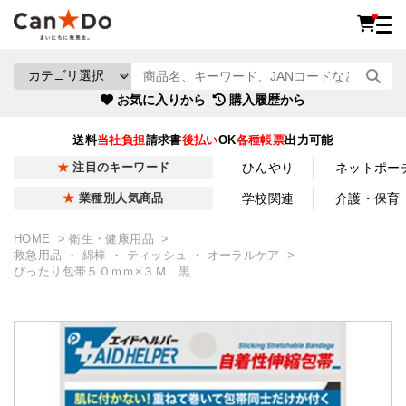
お気に入りから
購入履歴から
送料
当社負担
請求書
後払い
OK
各種帳票
出力可能
ひんやり
ネットポー
注目のキーワード
学校関連
介護・保育
業種別人気商品
HOME
衛生・健康用品
救急用品 ・ 綿棒 ・ ティッシュ ・ オーラルケア
ぴったり包帯５０ｍｍ×３Ｍ 黒