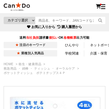
お気に入りから
購入履歴から
送料
当社負担
請求書
後払い
OK
各種帳票
出力可能
ひんやり
ネットポー
注目のキーワード
学校関連
介護・保育
業種別人気商品
HOME
衛生・健康用品
救急用品 ・ 綿棒 ・ ティッシュ ・ オーラルケア
ポケットティッシュ ポテトチップス４Ｐ