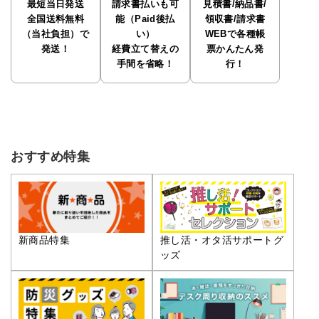
最短当日発送
請求書払いも可
見積書/納品書/
全国送料無料
能（Paid後払
領収書/請求書
（当社負担）で
い）
WEBで各種帳
発送！
経費立て替えの
票かんたん発
手間を省略！
行！
おすすめ特集
推し活・オタ活サポートグ
新商品特集
ッズ