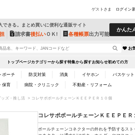
ゲストさま
ログイン
入できる。まとめ買いに便利な通販サイト
かんた
担
請求書
後払い
ＯＫ!
各種帳票
出力可能
お
トップページ
カテゴリーから探す
特集から探す
お知らせ
初めての方
トポーチ
防災対策
消臭
イヤホン
バスケット
・保育
病院・クリニック
不動産・リフォーム
グッズ・推し活
コレサポボールチェーンＫＥＥＰＥＲ１０個
コレサポボールチェーンＫＥＥＰＥＲ
ボールチェーンコネクターの外れを予防するスト