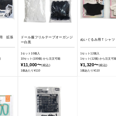
用 拡張
ドール服フリルテープオーガンジ
ぬいぐるみ用Ｔシャツ
ー白黒
1セット10個入
1セット12個入
能
10セット(100個)
から注文可能
1セット(12個)
から注文可
¥11,000〜
¥1,320〜
(税込)
(税込)
1個あたり¥110
1個あたり¥110