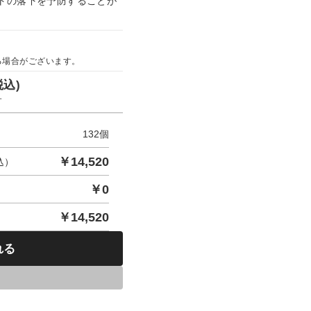
トの落下を予防することが
る場合がございます。
税込)
す
132
個
￥
14,520
込）
￥
0
￥
14,520
れる