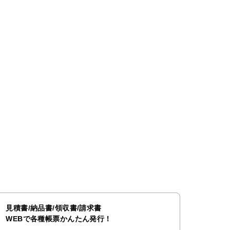
見積書/納品書/領収書/請求書
WEBで各種帳票かんたん発行！