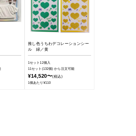
推し色うちわデコレーションシー
ル 緑／黄
1セット12個入
能
11セット(132個)
から注文可能
¥14,520〜
(税込)
1個あたり¥110