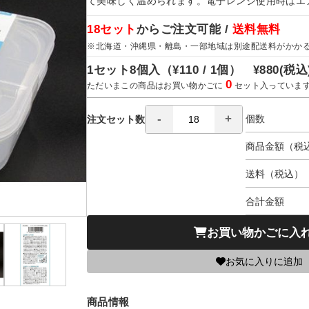
て美味しく温められます。電子レンジ使用時はエ
18セット
からご注文可能 /
送料無料
※北海道・沖縄県・離島・一部地域は別途配送料がかか
1セット8個入（
¥110 / 1個）
¥880
(税込
0
ただいまこの商品はお買い物かごに
セット入っていま
個数
注文セット数
商品金額（税
送料（税込）
合計金額
お買い物かごに入
お気に入りに追加
商品情報