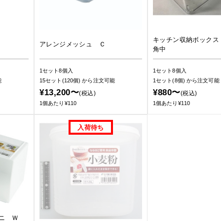
キッチン収納ボック
アレンジメッシュ Ｃ
角中
1セット8個入
1セット8個入
能
15セット(120個)
から注文可能
1セット(8個)
から注文可能
¥13,200〜
¥880〜
(税込)
(税込)
1個あたり¥110
1個あたり¥110
ニ Ｗ