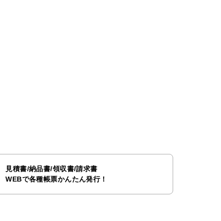
見積書/納品書/領収書/請求書
WEBで各種帳票かんたん発行！