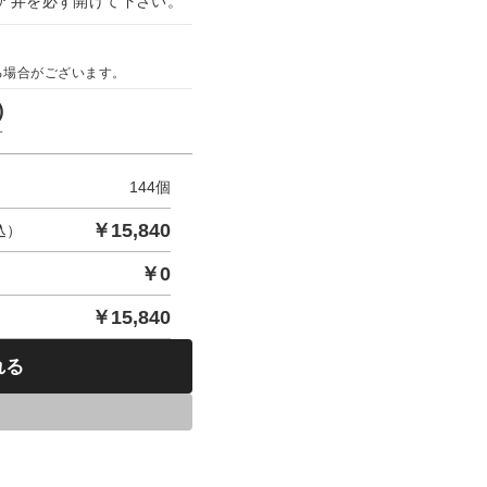
ア弁を必ず開けて下さい。
る場合がございます。
)
す
144
個
￥
15,840
込）
￥
0
￥
15,840
れる