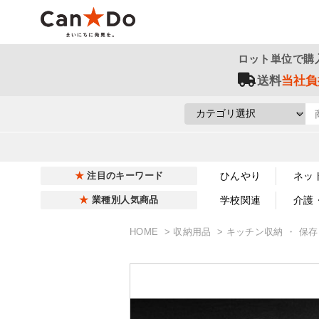
ロット単位で購
送料
当社負
ひんやり
ネッ
注目のキーワード
学校関連
介護
業種別人気商品
HOME
収納用品
キッチン収納 ・ 保存