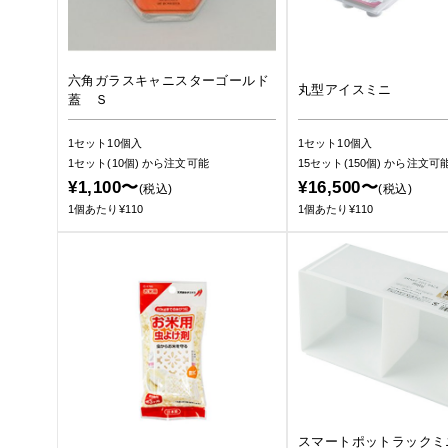
六角ガラスキャニスターゴールド
丸型アイスミニ
蓋 Ｓ
1セット10個入
1セット10個入
1セット(10個)
から注文可能
15セット(150個)
から注文可
¥1,100〜
¥16,500〜
(税込)
(税込)
1個あたり¥110
1個あたり¥110
スマートポットラックミ