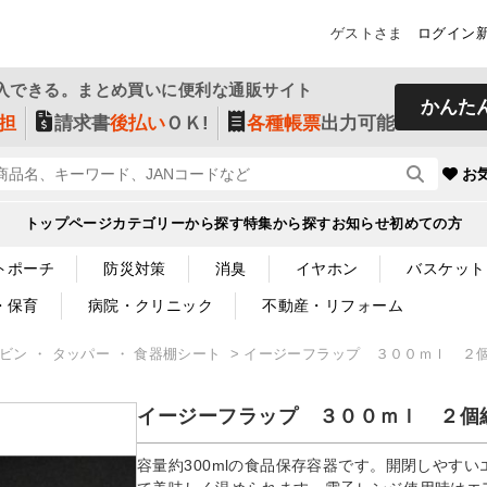
ゲストさま
ログイン
入できる。まとめ買いに便利な通販サイト
かんた
担
請求書
後払い
ＯＫ!
各種帳票
出力可能
お
トップページ
カテゴリーから探す
特集から探す
お知らせ
初めての方
トポーチ
防災対策
消臭
イヤホン
バスケット
・保育
病院・クリニック
不動産・リフォーム
ビン ・ タッパー ・ 食器棚シート
イージーフラップ ３００ｍｌ ２
イージーフラップ ３００ｍｌ ２個
容量約300mlの食品保存容器です。開閉しやす