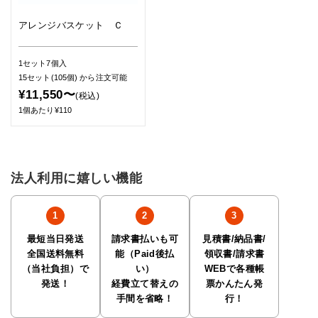
アレンジバスケット Ｃ
1セット7個入
15セット(105個)
から注文可能
¥11,550〜
(税込)
1個あたり¥110
法人利用に嬉しい機能
最短当日発送
請求書払いも可
見積書/納品書/
全国送料無料
能（Paid後払
領収書/請求書
（当社負担）で
い）
WEBで各種帳
発送！
経費立て替えの
票かんたん発
手間を省略！
行！