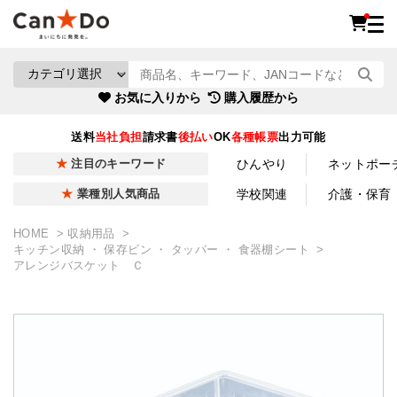
お気に入りから
購入履歴から
送料
当社負担
請求書
後払い
OK
各種帳票
出力可能
ひんやり
ネットポー
注目のキーワード
学校関連
介護・保育
業種別人気商品
HOME
収納用品
キッチン収納 ・ 保存ビン ・ タッパー ・ 食器棚シート
アレンジバスケット Ｃ