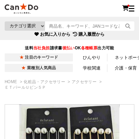
お気に入りから
購入履歴から
送料
当社負担
請求書
後払い
OK
各種帳票
出力可能
ひんやり
ネットポー
注目のキーワード
学校関連
介護・保育
業種別人気商品
HOME
化粧品・アクセサリー
アクセサリー
ＥＴパールＵピン５Ｐ