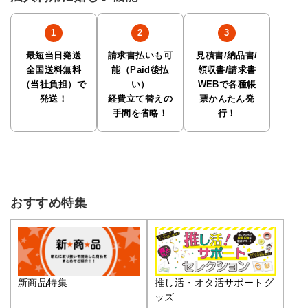
最短当日発送
請求書払いも可
見積書/納品書/
全国送料無料
能（Paid後払
領収書/請求書
（当社負担）で
い）
WEBで各種帳
発送！
経費立て替えの
票かんたん発
手間を省略！
行！
おすすめ特集
推し活・オタ活サポートグ
新商品特集
ッズ