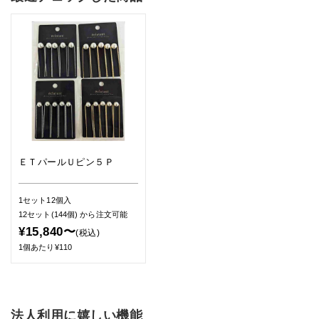
ＥＴパールＵピン５Ｐ
1セット12個入
12セット(144個)
から注文可能
¥15,840〜
(税込)
1個あたり¥110
法人利用に嬉しい機能