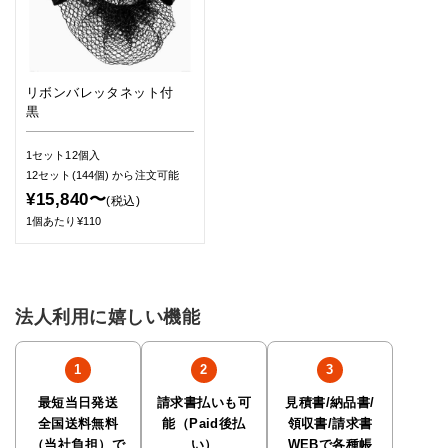
リボンバレッタネット付
黒
1セット12個入
12セット(144個)
から注文可能
¥15,840〜
(税込)
1個あたり¥110
法人利用に嬉しい機能
最短当日発送
請求書払いも可
見積書/納品書/
全国送料無料
能（Paid後払
領収書/請求書
（当社負担）で
い）
WEBで各種帳