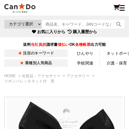
お気に入りから
購入履歴から
送料
当社負担
請求書
後払い
OK
各種帳票
出力可能
ひんやり
ネットポー
注目のキーワード
学校関連
介護・保育
業種別人気商品
HOME
化粧品・アクセサリー
アクセサリー
リボンバレッタネット付 黒