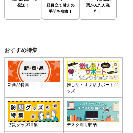
発送！
経費立て替えの
票かんたん発
手間を省略！
行！
おすすめ特集
推し活・オタ活サポートグ
新商品特集
ッズ
防災グッズ特集
デスク周り収納