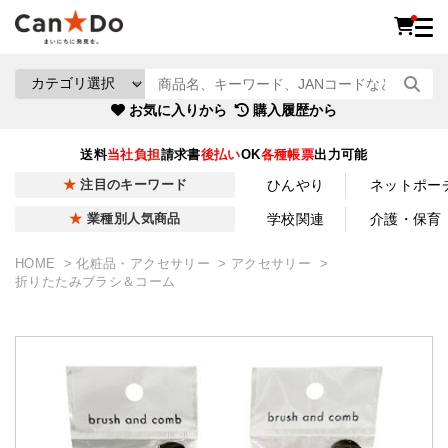
お気に入りから
購入履歴から
送料
当社負担
請求書
後払い
OK
各種帳票
出力可能
ひんやり
ネットポー
注目のキーワード
学校関連
介護・保育
業種別人気商品
HOME
化粧品・アクセサリー
アクセサリー
折りたたみブラシ＆コーム