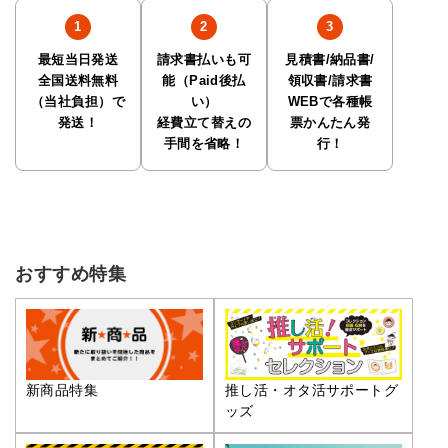
最短当日発送
請求書払いも可
見積書/納品書/
全国送料無料
能（Paid後払
領収書/請求書
（当社負担）で
い）
WEBで各種帳
発送！
経費立て替えの
票かんたん発
手間を省略！
行！
おすすめ特集
推し活・オタ活サポートグ
新商品特集
ッズ