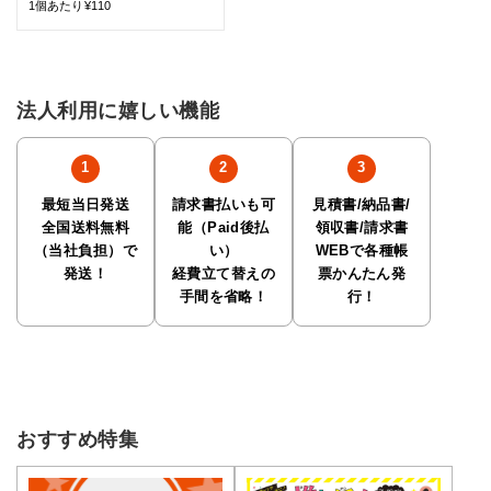
1個あたり¥110
法人利用に嬉しい機能
最短当日発送
請求書払いも可
見積書/納品書/
全国送料無料
能（Paid後払
領収書/請求書
（当社負担）で
い）
WEBで各種帳
発送！
経費立て替えの
票かんたん発
手間を省略！
行！
おすすめ特集