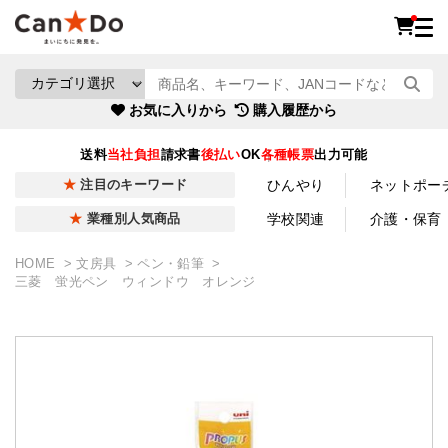
お気に入りから
購入履歴から
送料
当社負担
請求書
後払い
OK
各種帳票
出力可能
ひんやり
ネットポー
注目のキーワード
学校関連
介護・保育
業種別人気商品
HOME
文房具
ペン・鉛筆
三菱 蛍光ペン ウィンドウ オレンジ