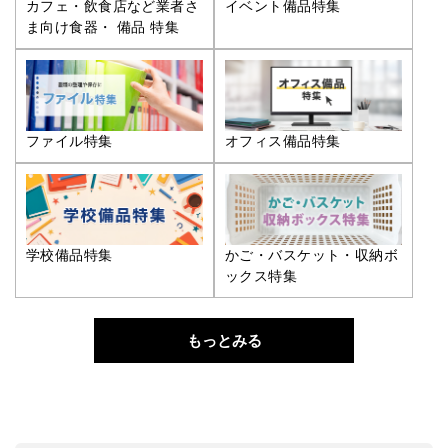
カフェ・飲食店など業者さ
イベント備品特集
ま向け食器・ 備品 特集
ファイル特集
オフィス備品特集
学校備品特集
かご・バスケット・収納ボ
ックス特集
もっとみる