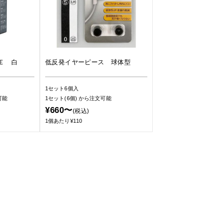
Ｅ 白
低反発イヤーピース 球体型
1セット6個入
可能
1セット(6個)
から注文可能
¥660〜
(税込)
1個あたり¥110