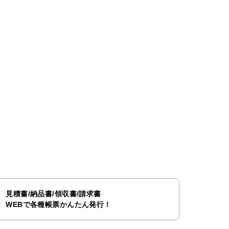
見積書/納品書/領収書/請求書
WEBで各種帳票かんたん発行！