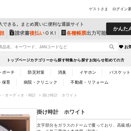
ゲストさま
ログイン
入できる。まとめ買いに便利な通販サイト
かんた
担
請求書
後払い
ＯＫ!
各種帳票
出力可能
お
トップページ
カテゴリーから探す
特集から探す
お知らせ
初めての方
トポーチ
防災対策
消臭
イヤホン
バスケット
・保育
病院・クリニック
不動産・リフォーム
ル・オーディオ・時計
掛け時計 ホワイト
掛け時計 ホワイト
文字部分をガラスのドームで覆っており、高級感