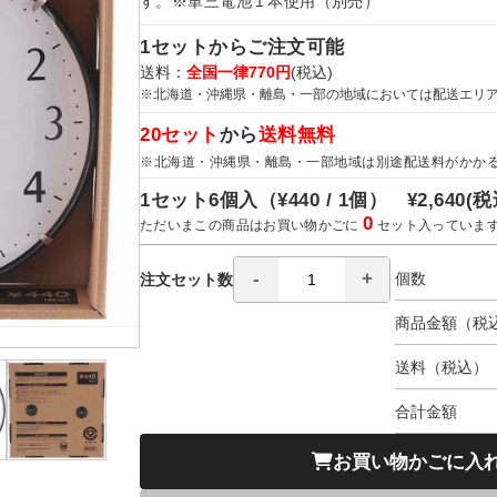
す。※単三電池１本使用（別売）
1セットからご注文可能
送料：
全国一律770円
(税込)
※北海道・沖縄県・離島・一部の地域においては配送エリ
20セット
から
送料無料
※北海道・沖縄県・離島・一部地域は別途配送料がかか
1セット6個入（
¥440 / 1個）
¥2,640
(税
0
ただいまこの商品はお買い物かごに
セット入っていま
個数
注文セット数
商品金額（税
送料（税込）
合計金額
お買い物かごに入