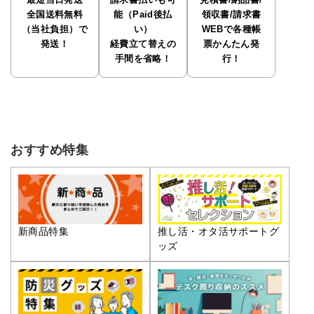
最短当日発送
請求書払いも可
見積書/納品書/
全国送料無料
能（Paid後払
領収書/請求書
（当社負担）で
い）
WEBで各種帳
発送！
経費立て替えの
票かんたん発
手間を省略！
行！
おすすめ特集
推し活・オタ活サポートグ
新商品特集
ッズ