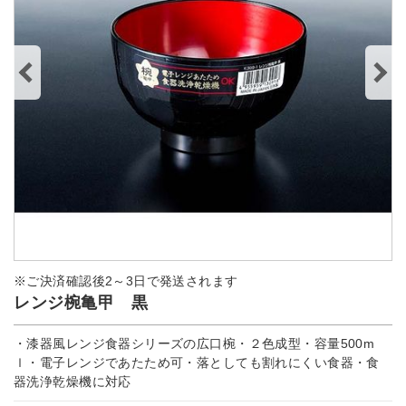
※ご決済確認後2～3日で発送されます
レンジ椀亀甲 黒
・漆器風レンジ食器シリーズの広口椀・２色成型・容量500m
ｌ・電子レンジであたため可・落としても割れにくい食器・食
器洗浄乾燥機に対応