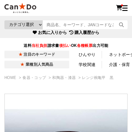
お気に入りから
購入履歴から
送料
当社負担
請求書
後払い
OK
各種帳票
出力可能
ひんやり
ネットポー
注目のキーワード
学校関連
介護・保育
業種別人気商品
HOME
食器・コップ
和陶器・漆器
レンジ椀亀甲 黒