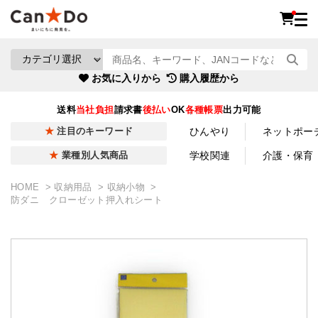
お気に入りから
購入履歴から
送料
当社負担
請求書
後払い
OK
各種帳票
出力可能
ひんやり
ネットポー
注目のキーワード
学校関連
介護・保育
業種別人気商品
HOME
収納用品
収納小物
防ダニ クローゼット押入れシート