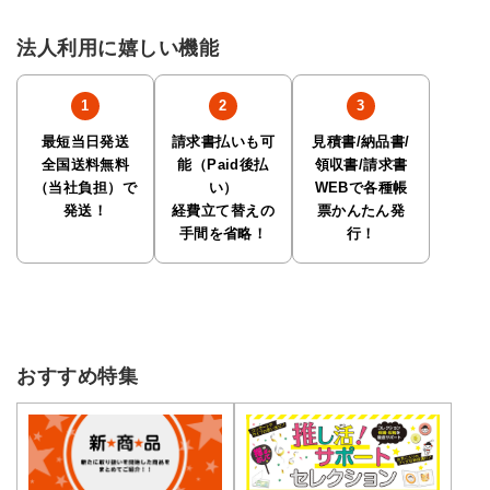
法人利用に嬉しい機能
最短当日発送
請求書払いも可
見積書/納品書/
全国送料無料
能（Paid後払
領収書/請求書
（当社負担）で
い）
WEBで各種帳
発送！
経費立て替えの
票かんたん発
手間を省略！
行！
おすすめ特集