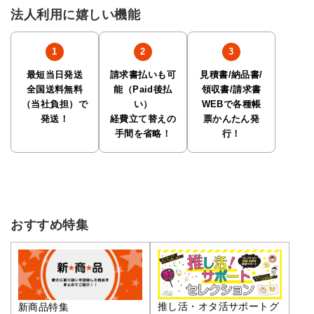
法人利用に嬉しい機能
最短当日発送
請求書払いも可
見積書/納品書/
全国送料無料
能（Paid後払
領収書/請求書
（当社負担）で
い）
WEBで各種帳
発送！
経費立て替えの
票かんたん発
手間を省略！
行！
おすすめ特集
推し活・オタ活サポートグ
新商品特集