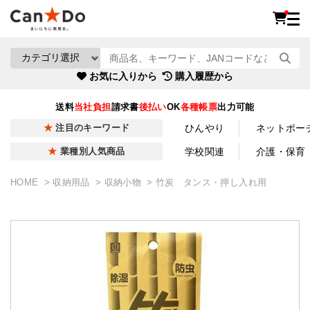
お気に入りから
購入履歴から
送料
当社負担
請求書
後払い
OK
各種帳票
出力可能
ひんやり
ネットポー
注目のキーワード
学校関連
介護・保育
業種別人気商品
HOME
収納用品
収納小物
竹炭 タンス・押し入れ用