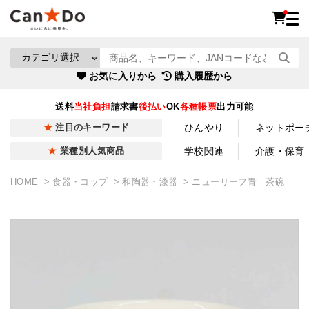
お気に入りから
購入履歴から
送料
当社負担
請求書
後払い
OK
各種帳票
出力可能
ひんやり
ネットポー
注目のキーワード
学校関連
介護・保育
業種別人気商品
HOME
食器・コップ
和陶器・漆器
ニューリーフ青 茶碗