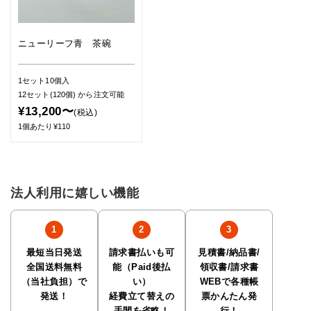
ニューリーフ青 茶碗
1セット10個入
12セット(120個)
から注文可能
¥13,200〜
(税込)
1個あたり¥110
法人利用に嬉しい機能
最短当日発送
請求書払いも可
見積書/納品書/
全国送料無料
能（Paid後払
領収書/請求書
（当社負担）で
い）
WEBで各種帳
発送！
経費立て替えの
票かんたん発