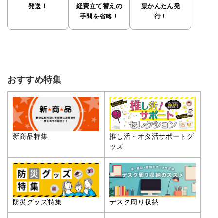
発送！
経費立て替えの
票かんたん発
手間を省略！
行！
おすすめ特集
推し活・オタ活サポートグ
新商品特集
ッズ
防災グッズ特集
デスク周り収納