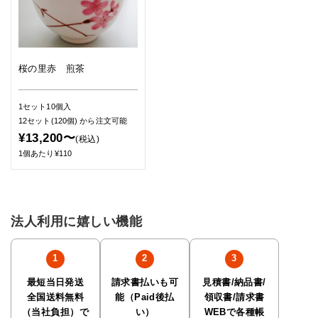
桜の里赤 煎茶
1セット10個入
12セット(120個)
から注文可能
¥13,200〜
(税込)
1個あたり¥110
法人利用に嬉しい機能
最短当日発送
請求書払いも可
見積書/納品書/
全国送料無料
能（Paid後払
領収書/請求書
（当社負担）で
い）
WEBで各種帳