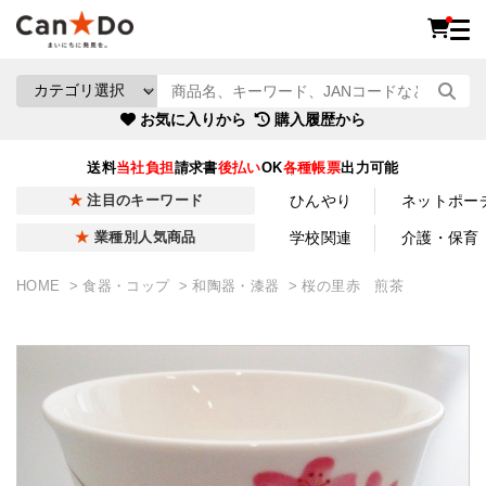
お気に入りから
購入履歴から
送料
当社負担
請求書
後払い
OK
各種帳票
出力可能
ひんやり
ネットポー
注目のキーワード
学校関連
介護・保育
業種別人気商品
HOME
食器・コップ
和陶器・漆器
桜の里赤 煎茶