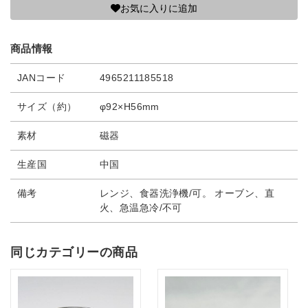
お気に入りに追加
商品情報
JANコード
4965211185518
サイズ（約）
φ92×H56mm
素材
磁器
生産国
中国
備考
レンジ、食器洗浄機/可。 オーブン、直
火、急温急冷/不可
同じカテゴリーの商品