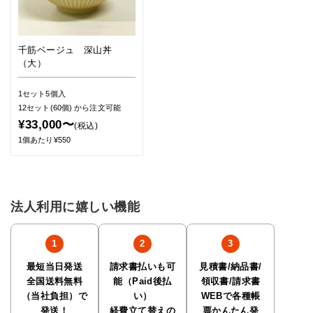
千筋ベージュ 深山丼
（大）
1セット5個入
12セット(60個)
から注文可能
¥33,000〜
(税込)
1個あたり¥550
法人利用に嬉しい機能
最短当日発送
請求書払いも可
見積書/納品書/
全国送料無料
能（Paid後払
領収書/請求書
（当社負担）で
い）
WEBで各種帳
発送！
経費立て替えの
票かんたん発