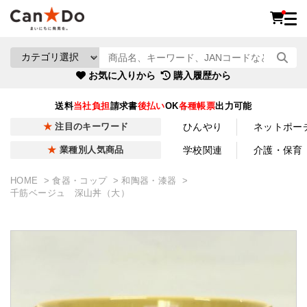
お気に入りから
購入履歴から
送料
当社負担
請求書
後払い
OK
各種帳票
出力可能
ひんやり
ネットポー
注目のキーワード
学校関連
介護・保育
業種別人気商品
HOME
食器・コップ
和陶器・漆器
千筋ベージュ 深山丼（大）