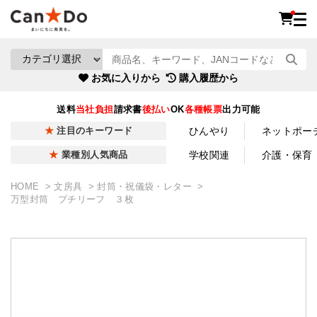
お気に入りから
購入履歴から
送料
当社負担
請求書
後払い
OK
各種帳票
出力可能
ひんやり
ネットポー
注目のキーワード
学校関連
介護・保育
業種別人気商品
HOME
文房具
封筒・祝儀袋・レター
万型封筒 プチリーフ ３枚