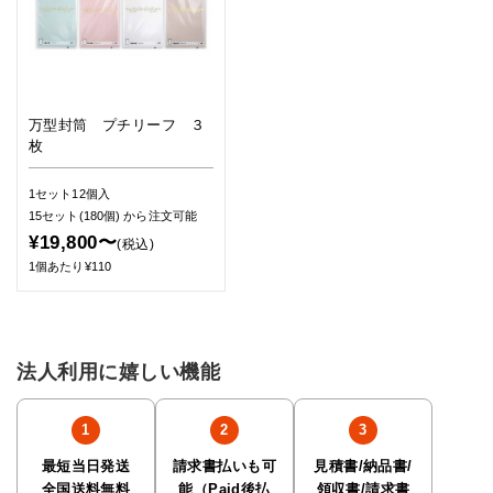
万型封筒 プチリーフ ３
枚
1セット12個入
15セット(180個)
から注文可能
¥19,800〜
(税込)
1個あたり¥110
法人利用に嬉しい機能
最短当日発送
請求書払いも可
見積書/納品書/
全国送料無料
能（Paid後払
領収書/請求書