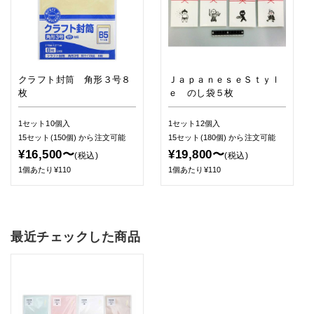
クラフト封筒 角形３号８
ＪａｐａｎｅｓｅＳｔｙｌ
枚
ｅ のし袋５枚
1セット10個入
1セット12個入
15セット(150個)
から注文可能
15セット(180個)
から注文可能
¥16,500〜
¥19,800〜
(税込)
(税込)
1個あたり¥110
1個あたり¥110
最近チェックした商品