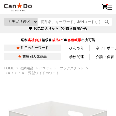
お気に入りから
購入履歴から
送料
当社負担
請求書
後払い
OK
各種帳票
出力可能
ひんやり
ネットポー
注目のキーワード
学校関連
介護・保育
業種別人気商品
HOME
収納用品
バスケット・ブックスタンド
Ｃａｒｒｅｏ 深型ワイドホワイト