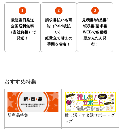
最短当日発送
請求書払いも可
見積書/納品書/
全国送料無料
能（Paid後払
領収書/請求書
（当社負担）で
い）
WEBで各種帳
発送！
経費立て替えの
票かんたん発
手間を省略！
行！
おすすめ特集
推し活・オタ活サポートグ
新商品特集
ッズ