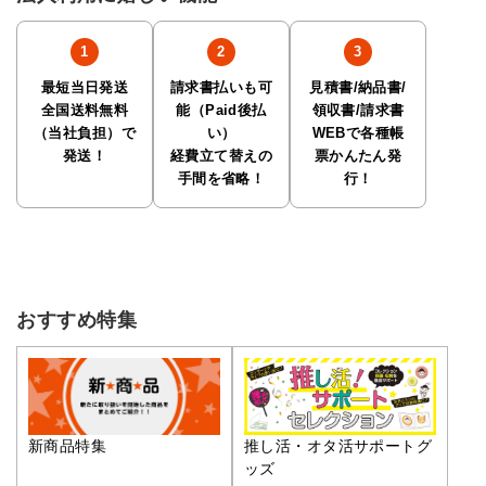
最短当日発送
請求書払いも可
見積書/納品書/
全国送料無料
能（Paid後払
領収書/請求書
（当社負担）で
い）
WEBで各種帳
発送！
経費立て替えの
票かんたん発
手間を省略！
行！
おすすめ特集
推し活・オタ活サポートグ
新商品特集
ッズ