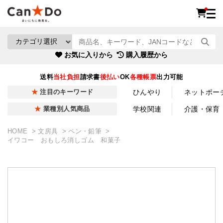
お気に入りから
購入履歴から
送料
当社負担
請求書
後払い
OK
各種帳票
出力可能
ひんやり
ネットポー
注目のキーワード
学校関連
介護・保育
業種別人気商品
HOME
文房具
ペン・鉛筆
イワコー おもしろ消しゴム 和菓子