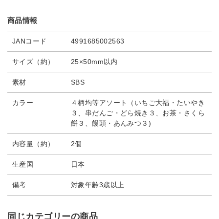
商品情報
JANコード
4991685002563
サイズ（約）
25×50mm以内
素材
SBS
カラー
４柄均等アソート（いちご大福・たいやき
３、串だんご・どら焼き３、お茶・さくら
餅３、饅頭・あんみつ３)
内容量（約）
2個
生産国
日本
備考
対象年齢3歳以上
同じカテゴリーの商品