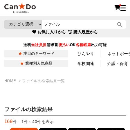
お気に入りから
購入履歴から
送料
当社負担
請求書
後払い
OK
各種帳票
出力可能
ひんやり
ネットポー
注目のキーワード
学校関連
介護・保育
業種別人気商品
HOME
ファイルの検索結果一覧
ファイルの検索結果
169
件 1件～40件を表示