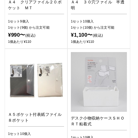
Ａ４ クリアファイル２０ポ
Ａ４ ３０穴ファイル 半透
ケット ＭＴ
明
1セット9個入
1セット10個入
1セット(9個)
から注文可能
1セット(10個)
から注文可能
¥990〜
¥1,100〜
(税込)
(税込)
1個あたり¥110
1個あたり¥110
Ａ５ポケット付表紙ファイル
デスク小物収納ケースＳＨＯ
８ポケット
ＲＴ粘着式
1セット10個入
1セット10個入