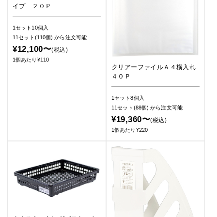
イプ ２０Ｐ
1セット10個入
11セット(110個)
から注文可能
¥12,100〜
(税込)
1個あたり¥110
クリアーファイルＡ４横入れ
４０Ｐ
1セット8個入
11セット(88個)
から注文可能
¥19,360〜
(税込)
1個あたり¥220