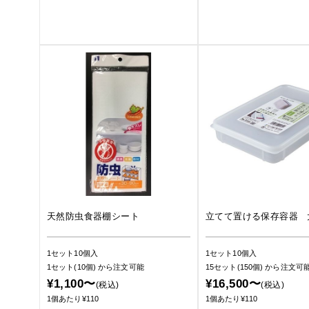
天然防虫食器棚シート
立てて置ける保存容器 
1セット10個入
1セット10個入
1セット(10個)
から注文可能
15セット(150個)
から注文可
¥1,100〜
¥16,500〜
(税込)
(税込)
1個あたり¥110
1個あたり¥110