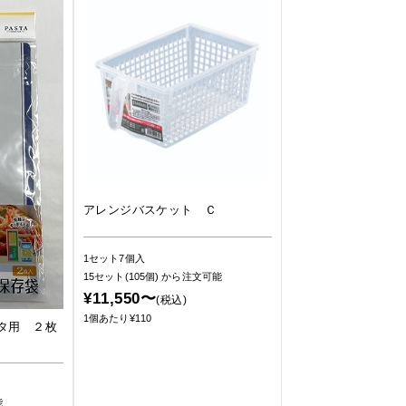
アレンジバスケット Ｃ
1セット7個入
15セット(105個)
から注文可能
¥11,550〜
(税込)
1個あたり¥110
タ用 ２枚
能