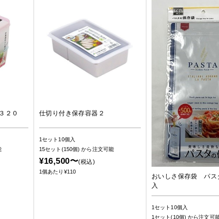
３２０
仕切り付き保存容器２
1セット10個入
能
15セット(150個)
から注文可能
¥16,500〜
(税込)
1個あたり¥110
おいしさ保存袋 パス
入
1セット10個入
1セット(10個)
から注文可