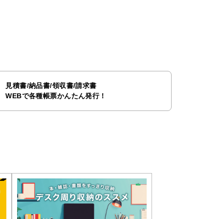
見積書/納品書/領収書/請求書
WEBで各種帳票かんたん発行！