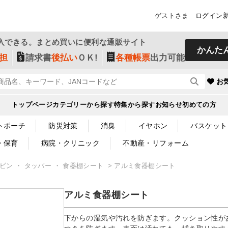
ゲストさま
ログイン
入できる。まとめ買いに便利な通販サイト
かんた
担
請求書
後払い
ＯＫ!
各種帳票
出力可能
お
トップページ
カテゴリーから探す
特集から探す
お知らせ
初めての方
トポーチ
防災対策
消臭
イヤホン
バスケット
・保育
病院・クリニック
不動産・リフォーム
ビン ・ タッパー ・ 食器棚シート
アルミ食器棚シート
アルミ食器棚シート
下からの湿気や汚れを防ぎます。クッション性が