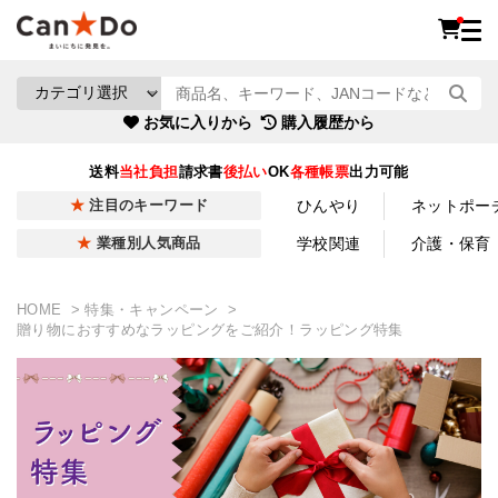
お気に入りから
購入履歴から
送料
当社負担
請求書
後払い
OK
各種帳票
出力可能
ひんやり
ネットポー
注目のキーワード
学校関連
介護・保育
業種別人気商品
HOME
特集・キャンペーン
贈り物におすすめなラッピングをご紹介！ラッピング特集