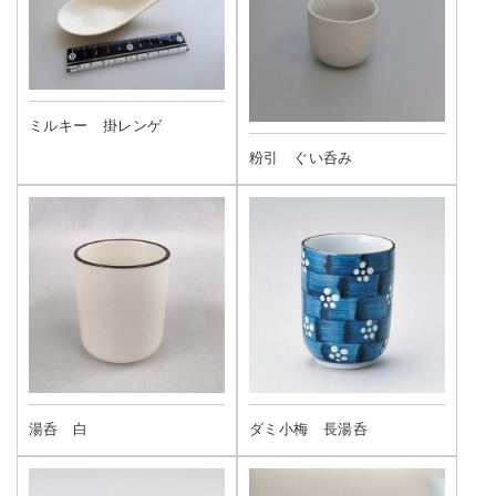
ミルキー 掛レンゲ
粉引 ぐい呑み
湯呑 白
ダミ小梅 長湯呑