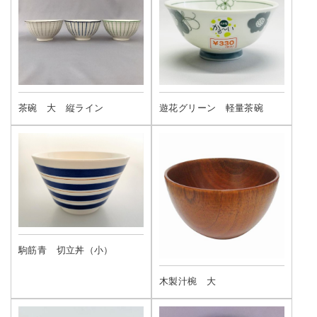
茶碗 大 縦ライン
遊花グリーン 軽量茶碗
駒筋青 切立丼（小）
木製汁椀 大