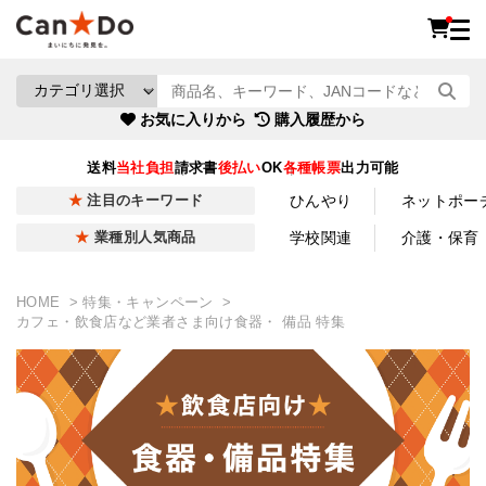
お気に入りから
購入履歴から
送料
当社負担
請求書
後払い
OK
各種帳票
出力可能
ひんやり
ネットポー
注目のキーワード
学校関連
介護・保育
業種別人気商品
HOME
特集・キャンペーン
カフェ・飲食店など業者さま向け食器・ 備品 特集