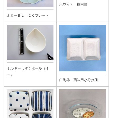
ホワイト 楕円皿
ルミーＢＬ ２０プレート
ミルキーしずくボール（ミ
ニ）
白陶器 薬味用小分け皿